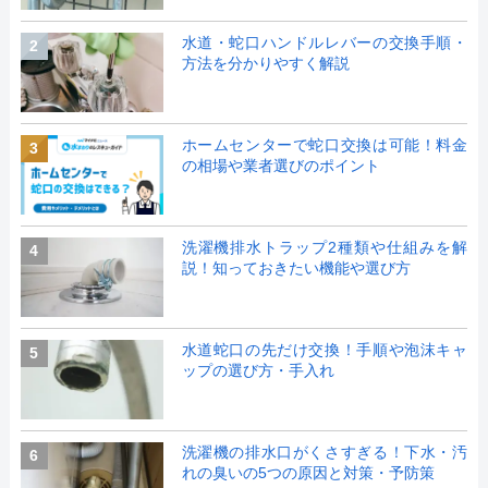
水道・蛇口ハンドルレバーの交換手順・
2
方法を分かりやすく解説
ホームセンターで蛇口交換は可能！料金
3
の相場や業者選びのポイント
洗濯機排水トラップ2種類や仕組みを解
4
説！知っておきたい機能や選び方
水道蛇口の先だけ交換！手順や泡沫キャ
5
ップの選び方・手入れ
洗濯機の排水口がくさすぎる！下水・汚
6
れの臭いの5つの原因と対策・予防策