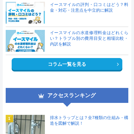
イースマイルの評判・口コミはどう？料
金・対応・注意点を中立的に解説
イースマイルの水道修理料金はどれくら
い？トラブル別の費用目安と相場比較・
内訳を解説
コラム一覧を見る
アクセスランキング
排水トラップとは？全7種類の仕組み・構
1
造を図解で解説！