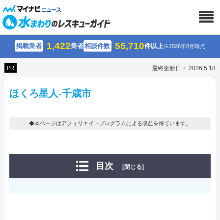
1,422
55,710
掲載業者
業者
相談件数
件以上
※2026年8月時点
PR
最終更新日： 2026.5.18
ほくろ星人-千歳市
◆本ページはアフィリエイトプログラムによる収益を得ています。
目次
[閉じる]