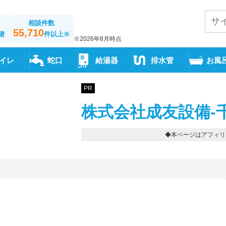
相談件数
55,710
者
件以上
※
※2026年8月時点
イレ
蛇口
給湯器
排水管
お風
PR
株式会社成友設備-
◆本ページはアフィリ