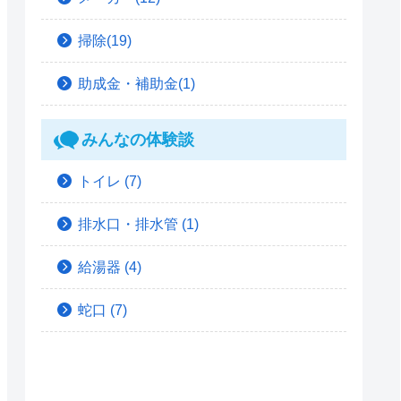
掃除(19)
助成金・補助金(1)
みんなの体験談
トイレ
(7)
排水口・排水管
(1)
給湯器
(4)
蛇口
(7)