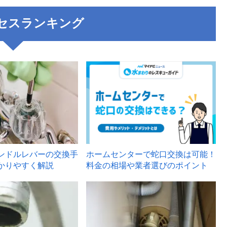
セスランキング
3
ンドルレバーの交換手
ホームセンターで蛇口交換は可能！
かりやすく解説
料金の相場や業者選びのポイント
6