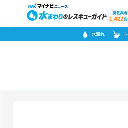
掲載業者
1,422
業
水漏れ
ト