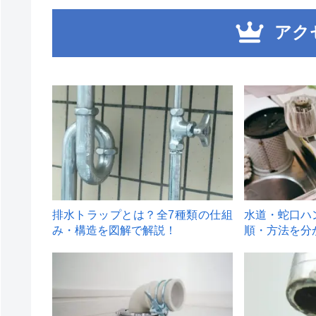
アク
1
2
排水トラップとは？全7種類の仕組
水道・蛇口ハ
み・構造を図解で解説！
順・方法を分
4
5