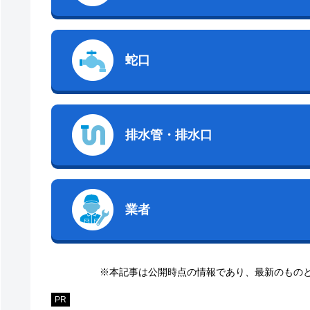
蛇口
排水管・排水口
業者
※本記事は公開時点の情報であり、最新のもの
PR