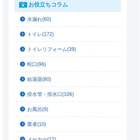
お役立ちコラム
水漏れ(60)
トイレ(172)
トイレリフォーム(39)
蛇口(96)
給湯器(80)
排水管・排水口(106)
お風呂(9)
業者(10)
メーカー(12)