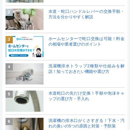
水道・蛇口ハンドルレバーの交換手順・
2
方法を分かりやすく解説
ホームセンターで蛇口交換は可能！料金
3
の相場や業者選びのポイント
洗濯機排水トラップ2種類や仕組みを解
4
説！知っておきたい機能や選び方
水道蛇口の先だけ交換！手順や泡沫キャ
5
ップの選び方・手入れ
洗濯機の排水口がくさすぎる！下水・汚
6
れの臭いの5つの原因と対策・予防策