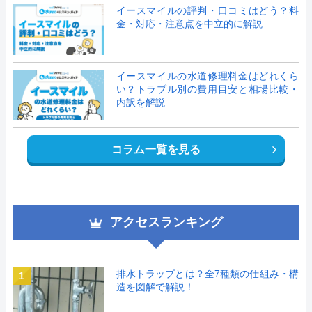
イースマイルの評判・口コミはどう？料
金・対応・注意点を中立的に解説
イースマイルの水道修理料金はどれくら
い？トラブル別の費用目安と相場比較・
内訳を解説
コラム一覧を見る
アクセスランキング
排水トラップとは？全7種類の仕組み・構
1
造を図解で解説！