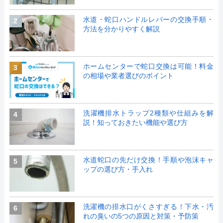
水道・蛇口ハンドルレバーの交換手順・
2
方法を分かりやすく解説
ホームセンターで蛇口交換は可能！料金
3
の相場や業者選びのポイント
洗濯機排水トラップ2種類や仕組みを解
4
説！知っておきたい機能や選び方
水道蛇口の先だけ交換！手順や泡沫キャ
5
ップの選び方・手入れ
洗濯機の排水口がくさすぎる！下水・汚
6
れの臭いの5つの原因と対策・予防策