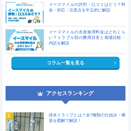
イースマイルの評判・口コミはどう？料
金・対応・注意点を中立的に解説
イースマイルの水道修理料金はどれくら
い？トラブル別の費用目安と相場比較・
内訳を解説
コラム一覧を見る
アクセスランキング
排水トラップとは？全7種類の仕組み・構
1
造を図解で解説！