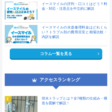
イースマイルの評判・口コミはどう？料
金・対応・注意点を中立的に解説
イースマイルの水道修理料金はどれくら
い？トラブル別の費用目安と相場比較・
内訳を解説
コラム一覧を見る
アクセスランキング
排水トラップとは？全7種類の仕組み・構
1
造を図解で解説！