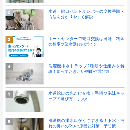
水道・蛇口ハンドルレバーの交換手順・
2
方法を分かりやすく解説
ホームセンターで蛇口交換は可能！料金
3
の相場や業者選びのポイント
洗濯機排水トラップ2種類や仕組みを解
4
説！知っておきたい機能や選び方
水道蛇口の先だけ交換！手順や泡沫キャ
5
ップの選び方・手入れ
洗濯機の排水口がくさすぎる！下水・汚
6
れの臭いの5つの原因と対策・予防策