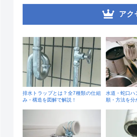
アク
1
2
排水トラップとは？全7種類の仕組
水道・蛇口ハ
み・構造を図解で解説！
順・方法を分
4
5