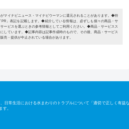
部がマイナビニュース・マイナビウーマンに還元されることがあります。◆特
「PR」表記を記載します。◆紹介している情報は、必ずしも個々の商品・サ
・サービスを選ぶときの参考情報としてご利用ください。◆商品・サービスス
考にしています。◆記事内容は記事作成時のもので、その後、商品・サービス
、販売・提供が中止されている場合があります。
は、日常生活における水まわりのトラブルについて「適切で正しく有益
ます。