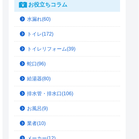
お役立ちコラム
水漏れ(60)
トイレ(172)
トイレリフォーム(39)
蛇口(96)
給湯器(80)
排水管・排水口(106)
お風呂(9)
業者(10)
メーカー(12)