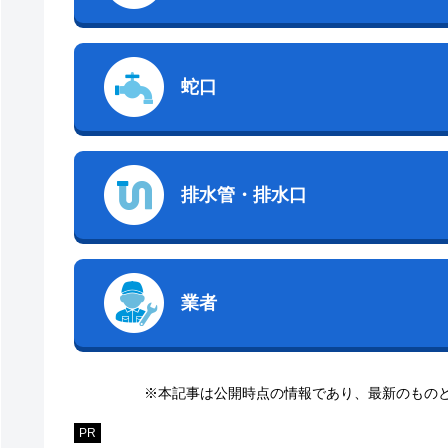
蛇口
排水管・排水口
業者
※本記事は公開時点の情報であり、最新のもの
PR