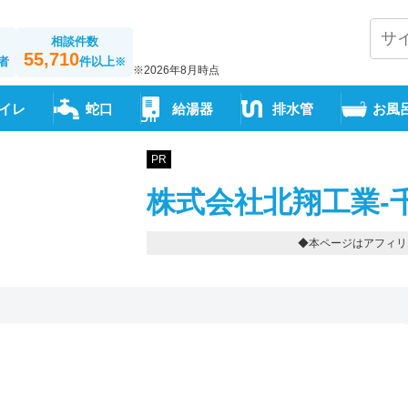
相談件数
55,710
者
件以上
※
※2026年8月時点
イレ
蛇口
給湯器
排水管
お風
PR
株式会社北翔工業-
◆本ページはアフィリ