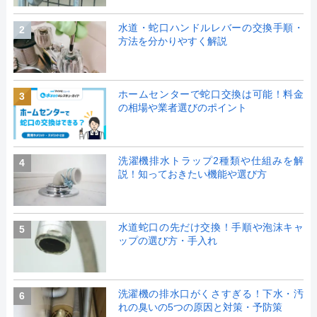
水道・蛇口ハンドルレバーの交換手順・
2
方法を分かりやすく解説
ホームセンターで蛇口交換は可能！料金
3
の相場や業者選びのポイント
洗濯機排水トラップ2種類や仕組みを解
4
説！知っておきたい機能や選び方
水道蛇口の先だけ交換！手順や泡沫キャ
5
ップの選び方・手入れ
洗濯機の排水口がくさすぎる！下水・汚
6
れの臭いの5つの原因と対策・予防策