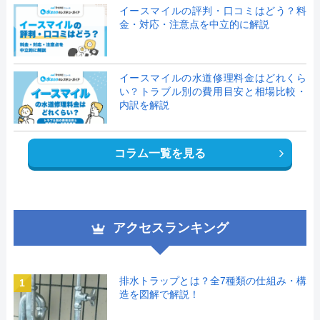
イースマイルの評判・口コミはどう？料
金・対応・注意点を中立的に解説
イースマイルの水道修理料金はどれくら
い？トラブル別の費用目安と相場比較・
内訳を解説
コラム一覧を見る
アクセスランキング
排水トラップとは？全7種類の仕組み・構
1
造を図解で解説！