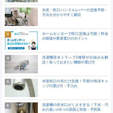
水道・蛇口ハンドルレバーの交換手順・
2
方法を分かりやすく解説
ホームセンターで蛇口交換は可能！料金
3
の相場や業者選びのポイント
洗濯機排水トラップ2種類や仕組みを解
4
説！知っておきたい機能や選び方
水道蛇口の先だけ交換！手順や泡沫キャ
5
ップの選び方・手入れ
洗濯機の排水口がくさすぎる！下水・汚
6
れの臭いの5つの原因と対策・予防策