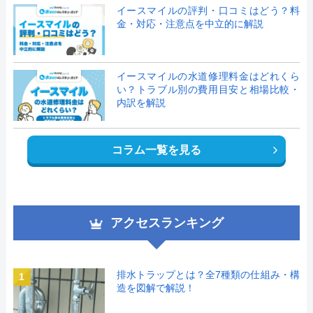
イースマイルの評判・口コミはどう？料
金・対応・注意点を中立的に解説
イースマイルの水道修理料金はどれくら
い？トラブル別の費用目安と相場比較・
内訳を解説
コラム一覧を見る
アクセスランキング
排水トラップとは？全7種類の仕組み・構
1
造を図解で解説！