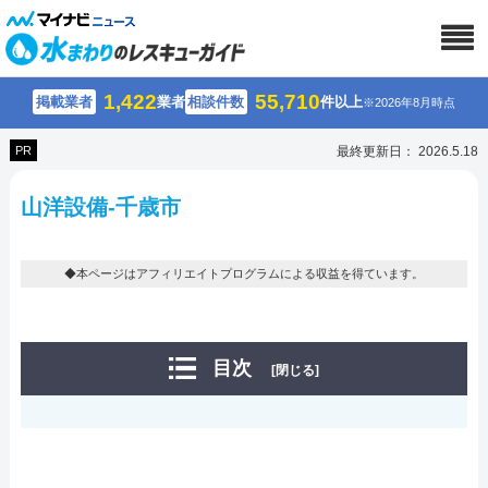
1,422
55,710
掲載業者
業者
相談件数
件以上
※2026年8月時点
PR
最終更新日： 2026.5.18
山洋設備-千歳市
◆本ページはアフィリエイトプログラムによる収益を得ています。
目次
[閉じる]