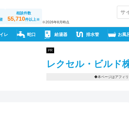
相談件数
55,710
者
件以上
※
※2026年8月時点
イレ
蛇口
給湯器
排水管
お風
PR
レクセル・ビルド株
◆本ページはアフィリ