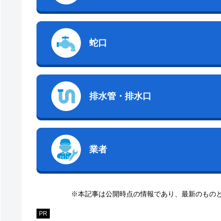
蛇口
排水管・排水口
業者
※本記事は公開時点の情報であり、最新のもの
PR