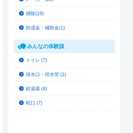
掃除(19)
助成金・補助金(1)
みんなの体験談
トイレ
(7)
排水口・排水管
(1)
給湯器
(4)
蛇口
(7)