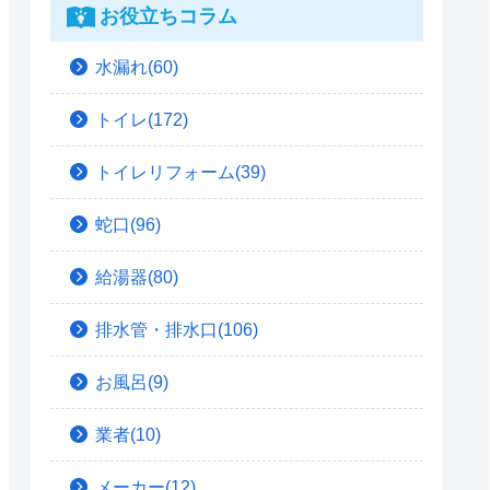
お役立ちコラム
水漏れ(60)
トイレ(172)
トイレリフォーム(39)
蛇口(96)
給湯器(80)
排水管・排水口(106)
お風呂(9)
業者(10)
メーカー(12)