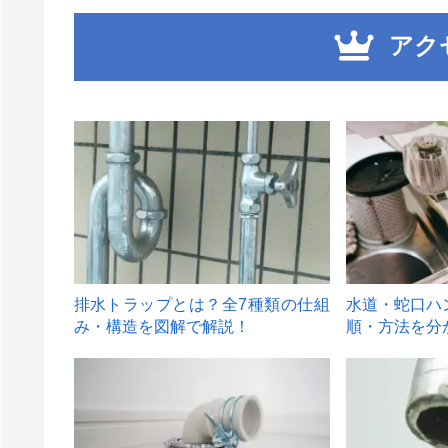
アク
1
2
排水トラップとは？全7種類の仕組
水道・蛇口ハ
み・構造を図解で解説！
順・方法を分
4
5