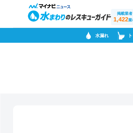
掲載業者
1,422
業
水漏れ
ト