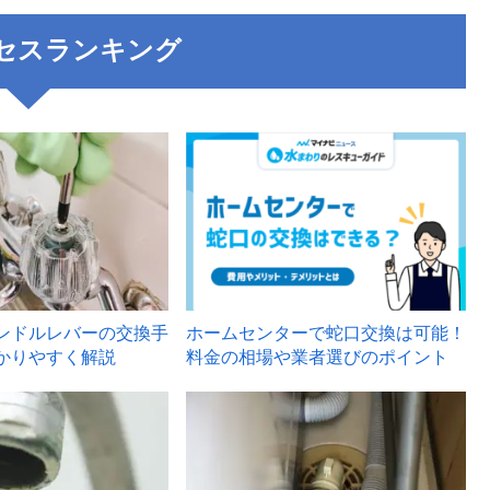
セスランキング
3
ンドルレバーの交換手
ホームセンターで蛇口交換は可能！
かりやすく解説
料金の相場や業者選びのポイント
6