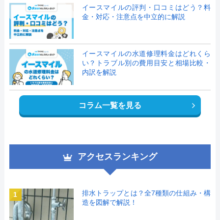
イースマイルの評判・口コミはどう？料
金・対応・注意点を中立的に解説
イースマイルの水道修理料金はどれくら
い？トラブル別の費用目安と相場比較・
内訳を解説
コラム一覧を見る
アクセスランキング
排水トラップとは？全7種類の仕組み・構
1
造を図解で解説！