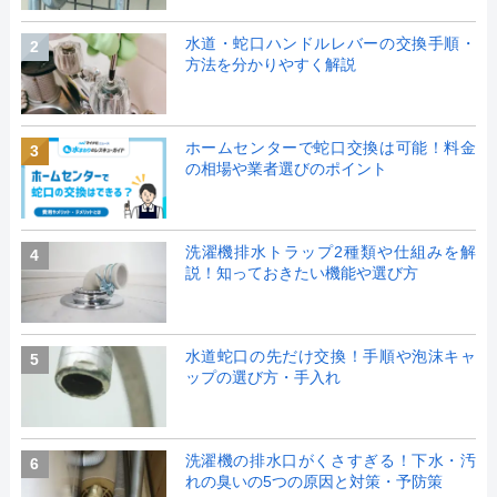
水道・蛇口ハンドルレバーの交換手順・
2
方法を分かりやすく解説
ホームセンターで蛇口交換は可能！料金
3
の相場や業者選びのポイント
洗濯機排水トラップ2種類や仕組みを解
4
説！知っておきたい機能や選び方
水道蛇口の先だけ交換！手順や泡沫キャ
5
ップの選び方・手入れ
洗濯機の排水口がくさすぎる！下水・汚
6
れの臭いの5つの原因と対策・予防策