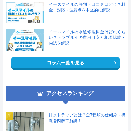
イースマイルの評判・口コミはどう？料
金・対応・注意点を中立的に解説
イースマイルの水道修理料金はどれくら
い？トラブル別の費用目安と相場比較・
内訳を解説
コラム一覧を見る
アクセスランキング
排水トラップとは？全7種類の仕組み・構
1
造を図解で解説！