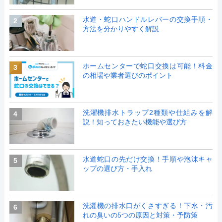
水道・蛇口ハンドルレバーの交換手順・
2
方法を分かりやすく解説
ホームセンターで蛇口交換は可能！料金
3
の相場や業者選びのポイント
洗濯機排水トラップ2種類や仕組みを解
4
説！知っておきたい機能や選び方
水道蛇口の先だけ交換！手順や泡沫キャ
5
ップの選び方・手入れ
洗濯機の排水口がくさすぎる！下水・汚
6
れの臭いの5つの原因と対策・予防策