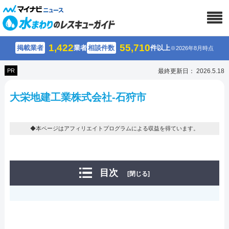
1,422
55,710
掲載業者
業者
相談件数
件以上
※2026年8月時点
PR
最終更新日： 2026.5.18
大栄地建工業株式会社-石狩市
◆本ページはアフィリエイトプログラムによる収益を得ています。
目次
[閉じる]