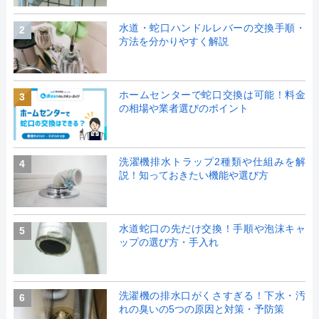
水道・蛇口ハンドルレバーの交換手順・
2
方法を分かりやすく解説
ホームセンターで蛇口交換は可能！料金
3
の相場や業者選びのポイント
洗濯機排水トラップ2種類や仕組みを解
4
説！知っておきたい機能や選び方
水道蛇口の先だけ交換！手順や泡沫キャ
5
ップの選び方・手入れ
洗濯機の排水口がくさすぎる！下水・汚
6
れの臭いの5つの原因と対策・予防策