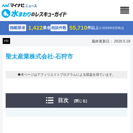
1,422
55,710
掲載業者
業者
相談件数
件以上
※2026年8月時点
PR
最終更新日： 2026.5.18
聖太産業株式会社-石狩市
◆本ページはアフィリエイトプログラムによる収益を得ています。
目次
[閉じる]