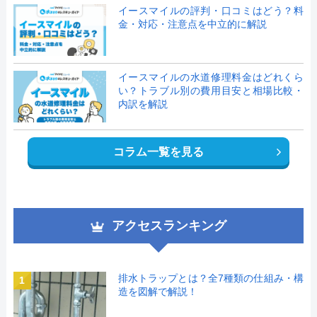
イースマイルの評判・口コミはどう？料
金・対応・注意点を中立的に解説
イースマイルの水道修理料金はどれくら
い？トラブル別の費用目安と相場比較・
内訳を解説
コラム一覧を見る
アクセスランキング
排水トラップとは？全7種類の仕組み・構
1
造を図解で解説！