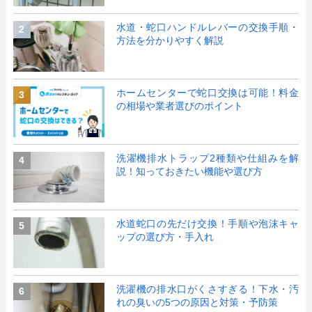
水道・蛇口ハンドルレバーの交換手順・
2
方法を分かりやすく解説
ホームセンターで蛇口交換は可能！料金
3
の相場や業者選びのポイント
洗濯機排水トラップ2種類や仕組みを解
4
説！知っておきたい機能や選び方
水道蛇口の先だけ交換！手順や泡沫キャ
5
ップの選び方・手入れ
洗濯機の排水口がくさすぎる！下水・汚
6
れの臭いの5つの原因と対策・予防策