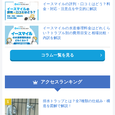
イースマイルの評判・口コミはどう？料
金・対応・注意点を中立的に解説
イースマイルの水道修理料金はどれくら
い？トラブル別の費用目安と相場比較・
内訳を解説
コラム一覧を見る
アクセスランキング
排水トラップとは？全7種類の仕組み・構
1
造を図解で解説！