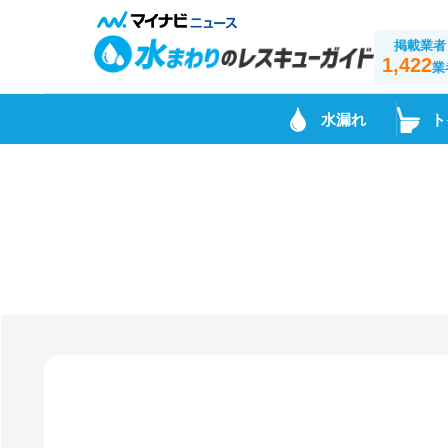
掲載業者
1,422
業
水漏れ
ト