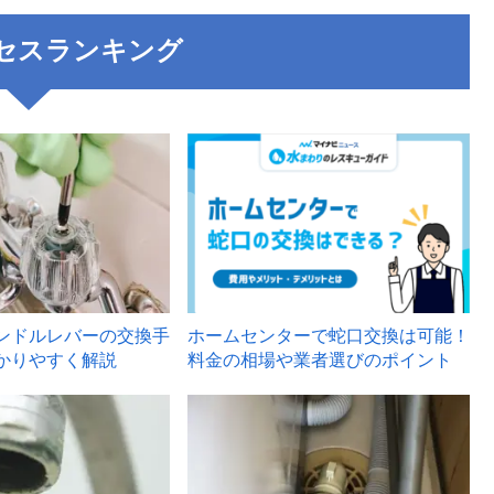
セスランキング
3
ンドルレバーの交換手
ホームセンターで蛇口交換は可能！
かりやすく解説
料金の相場や業者選びのポイント
6