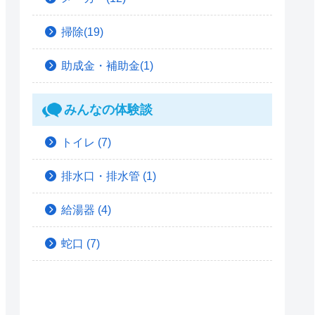
掃除(19)
助成金・補助金(1)
みんなの体験談
トイレ
(7)
排水口・排水管
(1)
給湯器
(4)
蛇口
(7)