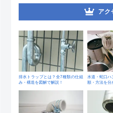
アク
1
2
排水トラップとは？全7種類の仕組
水道・蛇口ハ
み・構造を図解で解説！
順・方法を分
4
5