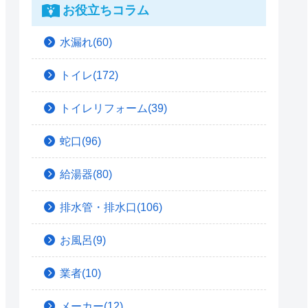
お役立ちコラム
水漏れ(60)
トイレ(172)
トイレリフォーム(39)
蛇口(96)
給湯器(80)
排水管・排水口(106)
お風呂(9)
業者(10)
メーカー(12)