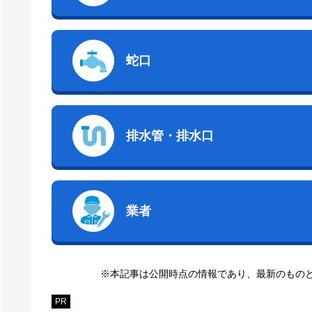
蛇口
排水管・排水口
業者
※本記事は公開時点の情報であり、最新のもの
PR