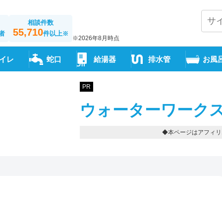
相談件数
55,710
者
件以上
※
※2026年8月時点
イレ
蛇口
給湯器
排水管
お風
PR
ウォーターワークス
◆本ページはアフィリ