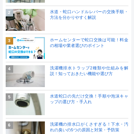
水道・蛇口ハンドルレバーの交換手順・
2
方法を分かりやすく解説
ホームセンターで蛇口交換は可能！料金
3
の相場や業者選びのポイント
洗濯機排水トラップ2種類や仕組みを解
4
説！知っておきたい機能や選び方
水道蛇口の先だけ交換！手順や泡沫キャ
5
ップの選び方・手入れ
洗濯機の排水口がくさすぎる！下水・汚
6
れの臭いの5つの原因と対策・予防策