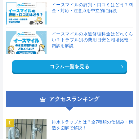
イースマイルの評判・口コミはどう？料
金・対応・注意点を中立的に解説
イースマイルの水道修理料金はどれくら
い？トラブル別の費用目安と相場比較・
内訳を解説
コラム一覧を見る
アクセスランキング
排水トラップとは？全7種類の仕組み・構
1
造を図解で解説！