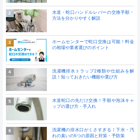
水道・蛇口ハンドルレバーの交換手順・
2
方法を分かりやすく解説
ホームセンターで蛇口交換は可能！料金
3
の相場や業者選びのポイント
洗濯機排水トラップ2種類や仕組みを解
4
説！知っておきたい機能や選び方
水道蛇口の先だけ交換！手順や泡沫キャ
5
ップの選び方・手入れ
洗濯機の排水口がくさすぎる！下水・汚
6
れの臭いの5つの原因と対策・予防策