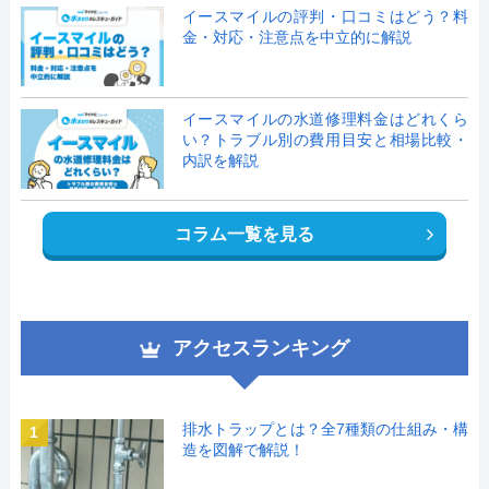
イースマイルの評判・口コミはどう？料
金・対応・注意点を中立的に解説
イースマイルの水道修理料金はどれくら
い？トラブル別の費用目安と相場比較・
内訳を解説
コラム一覧を見る
アクセスランキング
排水トラップとは？全7種類の仕組み・構
1
造を図解で解説！