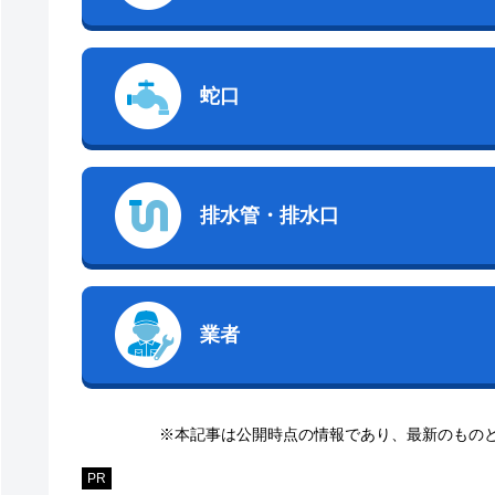
蛇口
排水管・排水口
業者
※本記事は公開時点の情報であり、最新のもの
PR