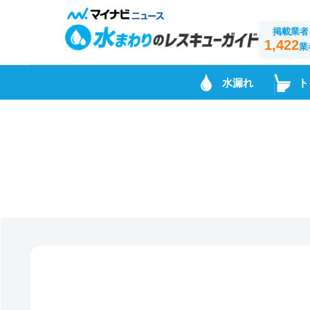
掲載業者
1,422
業
水漏れ
ト