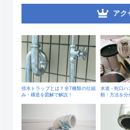
アク
1
2
排水トラップとは？全7種類の仕組
水道・蛇口ハ
み・構造を図解で解説！
順・方法を分
4
5