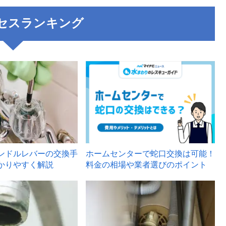
セスランキング
3
ンドルレバーの交換手
ホームセンターで蛇口交換は可能！
かりやすく解説
料金の相場や業者選びのポイント
6