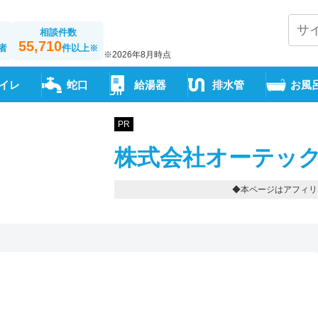
相談件数
55,710
者
件以上
※
※2026年8月時点
イレ
蛇口
給湯器
排水管
お風
PR
株式会社オーテック
◆本ページはアフィリ