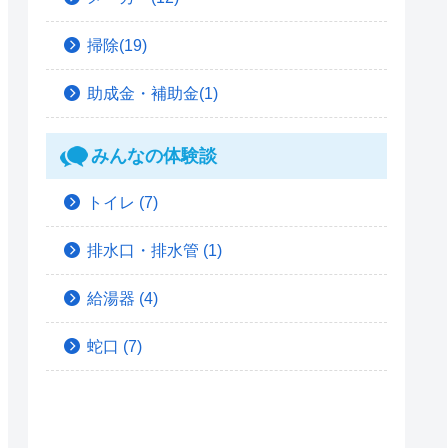
掃除(19)
助成金・補助金(1)
みんなの体験談
トイレ
(7)
排水口・排水管
(1)
給湯器
(4)
蛇口
(7)