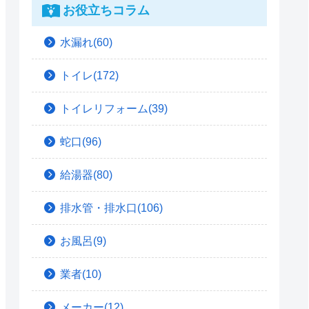
お役立ちコラム
水漏れ(60)
トイレ(172)
トイレリフォーム(39)
蛇口(96)
給湯器(80)
排水管・排水口(106)
お風呂(9)
業者(10)
メーカー(12)