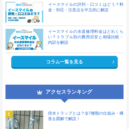
イースマイルの評判・口コミはどう？料
金・対応・注意点を中立的に解説
イースマイルの水道修理料金はどれくら
い？トラブル別の費用目安と相場比較・
内訳を解説
コラム一覧を見る
アクセスランキング
排水トラップとは？全7種類の仕組み・構
1
造を図解で解説！