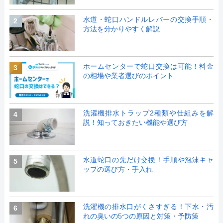
水道・蛇口ハンドルレバーの交換手順・
2
方法を分かりやすく解説
ホームセンターで蛇口交換は可能！料金
3
の相場や業者選びのポイント
洗濯機排水トラップ2種類や仕組みを解
4
説！知っておきたい機能や選び方
水道蛇口の先だけ交換！手順や泡沫キャ
5
ップの選び方・手入れ
洗濯機の排水口がくさすぎる！下水・汚
6
れの臭いの5つの原因と対策・予防策