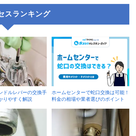
セスランキング
3
ンドルレバーの交換手
ホームセンターで蛇口交換は可能！
かりやすく解説
料金の相場や業者選びのポイント
6