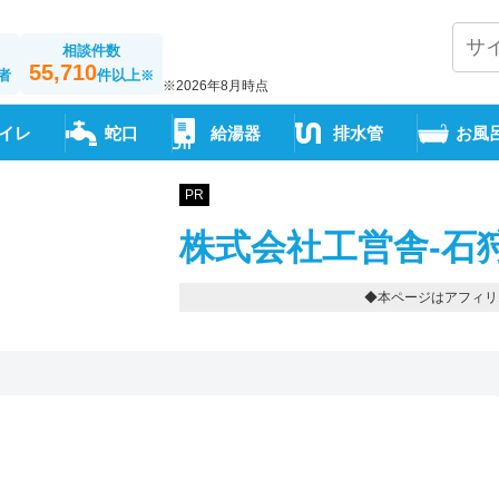
相談件数
55,710
者
件以上
※
※2026年8月時点
イレ
蛇口
給湯器
排水管
お風
PR
株式会社工営舎-石
◆本ページはアフィリ