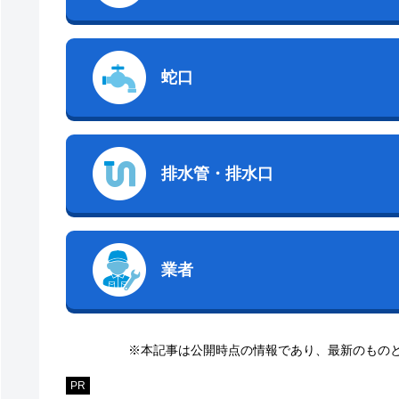
蛇口
排水管・排水口
業者
※本記事は公開時点の情報であり、最新のもの
PR