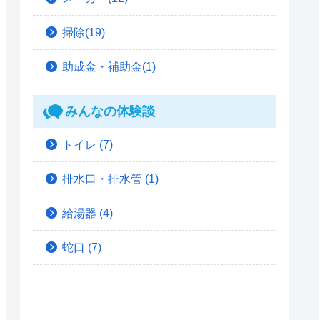
掃除(19)
助成金・補助金(1)
みんなの体験談
トイレ
(7)
排水口・排水管
(1)
給湯器
(4)
蛇口
(7)