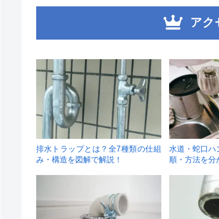
アク
1
2
排水トラップとは？全7種類の仕組
水道・蛇口ハ
み・構造を図解で解説！
順・方法を分
4
5