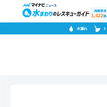
掲載業者
1,422
業
水漏れ
ト