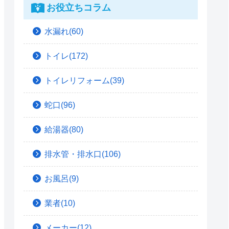
お役立ちコラム
水漏れ(60)
トイレ(172)
トイレリフォーム(39)
蛇口(96)
給湯器(80)
排水管・排水口(106)
お風呂(9)
業者(10)
メーカー(12)