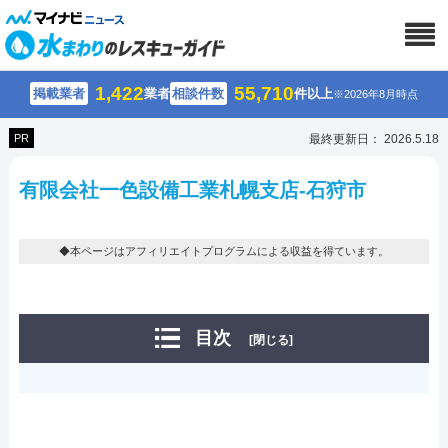
1,422
55,710
掲載業者
業者
相談件数
件以上
※2026年8月時点
PR
最終更新日： 2026.5.18
有限会社一色設備工業札幌支店-石狩市
◆本ページはアフィリエイトプログラムによる収益を得ています。
目次
[閉じる]