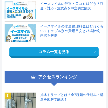
イースマイルの評判・口コミはどう？料
金・対応・注意点を中立的に解説
イースマイルの水道修理料金はどれくら
い？トラブル別の費用目安と相場比較・
内訳を解説
コラム一覧を見る
アクセスランキング
排水トラップとは？全7種類の仕組み・構
1
造を図解で解説！