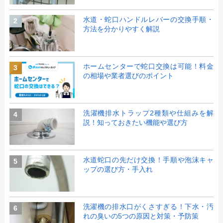
水道・蛇口ハンドルレバーの交換手順・
2
方法を分かりやすく解説
ホームセンターで蛇口交換は可能！料金
3
の相場や業者選びのポイント
洗濯機排水トラップ2種類や仕組みを解
4
説！知っておきたい機能や選び方
水道蛇口の先だけ交換！手順や泡沫キャ
5
ップの選び方・手入れ
洗濯機の排水口がくさすぎる！下水・汚
6
れの臭いの5つの原因と対策・予防策