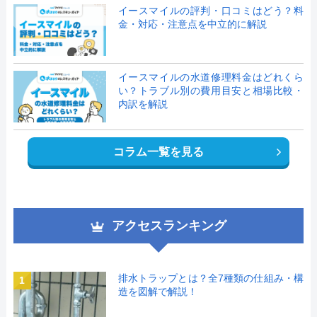
イースマイルの評判・口コミはどう？料
金・対応・注意点を中立的に解説
イースマイルの水道修理料金はどれくら
い？トラブル別の費用目安と相場比較・
内訳を解説
コラム一覧を見る
アクセスランキング
排水トラップとは？全7種類の仕組み・構
1
造を図解で解説！