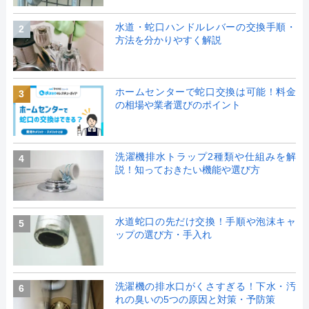
水道・蛇口ハンドルレバーの交換手順・
2
方法を分かりやすく解説
ホームセンターで蛇口交換は可能！料金
3
の相場や業者選びのポイント
洗濯機排水トラップ2種類や仕組みを解
4
説！知っておきたい機能や選び方
水道蛇口の先だけ交換！手順や泡沫キャ
5
ップの選び方・手入れ
洗濯機の排水口がくさすぎる！下水・汚
6
れの臭いの5つの原因と対策・予防策