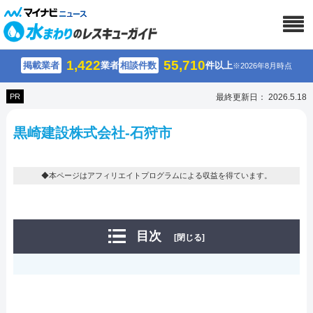
1,422
55,710
掲載業者
業者
相談件数
件以上
※2026年8月時点
PR
最終更新日： 2026.5.18
黒崎建設株式会社-石狩市
◆本ページはアフィリエイトプログラムによる収益を得ています。
目次
[閉じる]