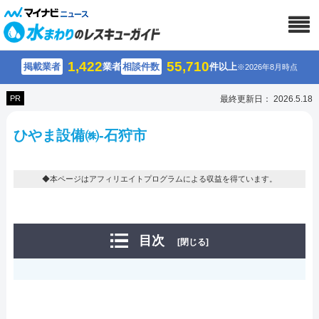
1,422
55,710
掲載業者
業者
相談件数
件以上
※2026年8月時点
PR
最終更新日： 2026.5.18
ひやま設備㈱-石狩市
◆本ページはアフィリエイトプログラムによる収益を得ています。
目次
[閉じる]