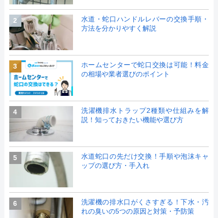
水道・蛇口ハンドルレバーの交換手順・
2
方法を分かりやすく解説
ホームセンターで蛇口交換は可能！料金
3
の相場や業者選びのポイント
洗濯機排水トラップ2種類や仕組みを解
4
説！知っておきたい機能や選び方
水道蛇口の先だけ交換！手順や泡沫キャ
5
ップの選び方・手入れ
洗濯機の排水口がくさすぎる！下水・汚
6
れの臭いの5つの原因と対策・予防策