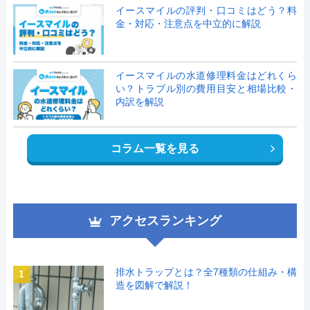
イースマイルの評判・口コミはどう？料
金・対応・注意点を中立的に解説
イースマイルの水道修理料金はどれくら
い？トラブル別の費用目安と相場比較・
内訳を解説
コラム一覧を見る
アクセスランキング
排水トラップとは？全7種類の仕組み・構
1
造を図解で解説！