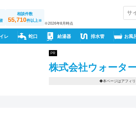
相談件数
55,710
者
件以上
※
※2026年8月時点
イレ
蛇口
給湯器
排水管
お風
PR
株式会社ウォーター
◆本ページはアフィリ