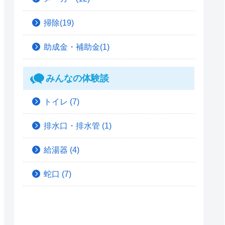
掃除(19)
助成金・補助金(1)
みんなの体験談
トイレ
(7)
排水口・排水管
(1)
給湯器
(4)
蛇口
(7)