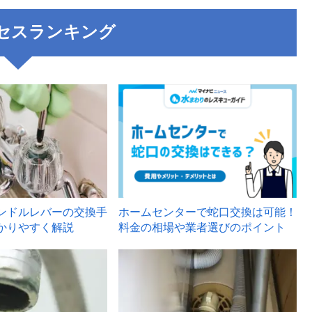
セスランキング
3
ンドルレバーの交換手
ホームセンターで蛇口交換は可能！
かりやすく解説
料金の相場や業者選びのポイント
6