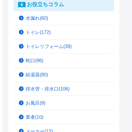
お役立ちコラム
水漏れ(60)
トイレ(172)
トイレリフォーム(39)
蛇口(96)
給湯器(80)
排水管・排水口(106)
お風呂(9)
業者(10)
メーカー(12)