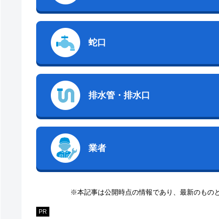
蛇口
排水管・排水口
業者
※本記事は公開時点の情報であり、最新のもの
PR