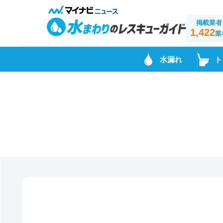
掲載業者
1,422
業
水漏れ
ト