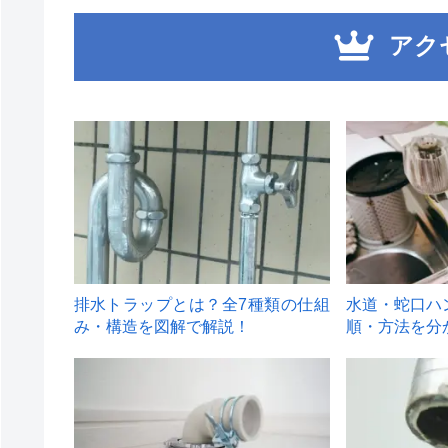
アク
1
2
排水トラップとは？全7種類の仕組
水道・蛇口ハ
み・構造を図解で解説！
順・方法を分
4
5