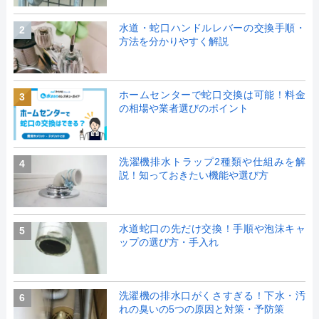
水道・蛇口ハンドルレバーの交換手順・
2
方法を分かりやすく解説
ホームセンターで蛇口交換は可能！料金
3
の相場や業者選びのポイント
洗濯機排水トラップ2種類や仕組みを解
4
説！知っておきたい機能や選び方
水道蛇口の先だけ交換！手順や泡沫キャ
5
ップの選び方・手入れ
洗濯機の排水口がくさすぎる！下水・汚
6
れの臭いの5つの原因と対策・予防策