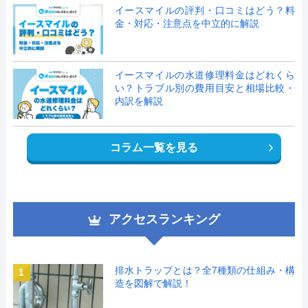
イースマイルの評判・口コミはどう？料
金・対応・注意点を中立的に解説
イースマイルの水道修理料金はどれくら
い？トラブル別の費用目安と相場比較・
内訳を解説
コラム一覧を見る
アクセスランキング
排水トラップとは？全7種類の仕組み・構
1
造を図解で解説！