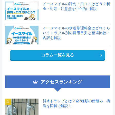
イースマイルの評判・口コミはどう？料
金・対応・注意点を中立的に解説
イースマイルの水道修理料金はどれくら
い？トラブル別の費用目安と相場比較・
内訳を解説
コラム一覧を見る
アクセスランキング
排水トラップとは？全7種類の仕組み・構
1
造を図解で解説！