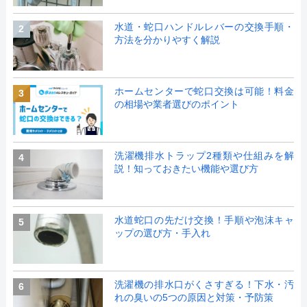
水道・蛇口ハンドルレバーの交換手順・
2
方法を分かりやすく解説
ホームセンターで蛇口交換は可能！料金
3
の相場や業者選びのポイント
洗濯機排水トラップ2種類や仕組みを解
4
説！知っておきたい機能や選び方
水道蛇口の先だけ交換！手順や泡沫キャ
5
ップの選び方・手入れ
洗濯機の排水口がくさすぎる！下水・汚
6
れの臭いの5つの原因と対策・予防策