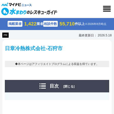
1,422
55,710
掲載業者
業者
相談件数
件以上
※2026年8月時点
PR
最終更新日： 2026.5.18
日章冷熱株式会社-石狩市
◆本ページはアフィリエイトプログラムによる収益を得ています。
目次
[閉じる]