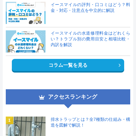
イースマイルの評判・口コミはどう？料
金・対応・注意点を中立的に解説
イースマイルの水道修理料金はどれくら
い？トラブル別の費用目安と相場比較・
内訳を解説
コラム一覧を見る
アクセスランキング
排水トラップとは？全7種類の仕組み・構
1
造を図解で解説！