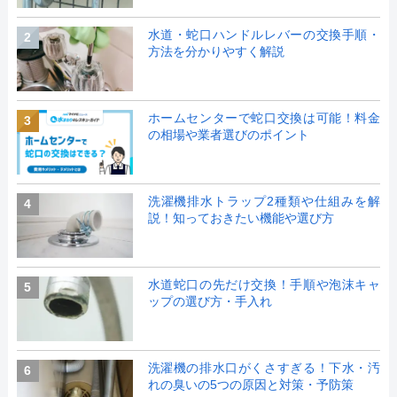
水道・蛇口ハンドルレバーの交換手順・
2
方法を分かりやすく解説
ホームセンターで蛇口交換は可能！料金
3
の相場や業者選びのポイント
洗濯機排水トラップ2種類や仕組みを解
4
説！知っておきたい機能や選び方
水道蛇口の先だけ交換！手順や泡沫キャ
5
ップの選び方・手入れ
洗濯機の排水口がくさすぎる！下水・汚
6
れの臭いの5つの原因と対策・予防策