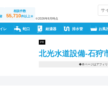
相談件数
55,710
者
件以上
※
※2026年8月時点
イレ
蛇口
給湯器
排水管
お風
PR
北光水道設備-石狩
◆本ページはアフィリ