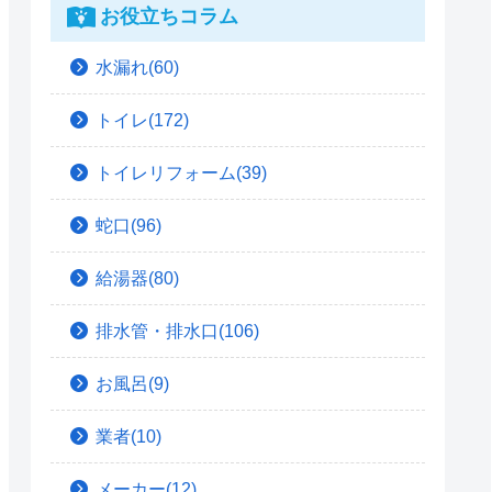
お役立ちコラム
水漏れ(60)
トイレ(172)
トイレリフォーム(39)
蛇口(96)
給湯器(80)
排水管・排水口(106)
お風呂(9)
業者(10)
メーカー(12)