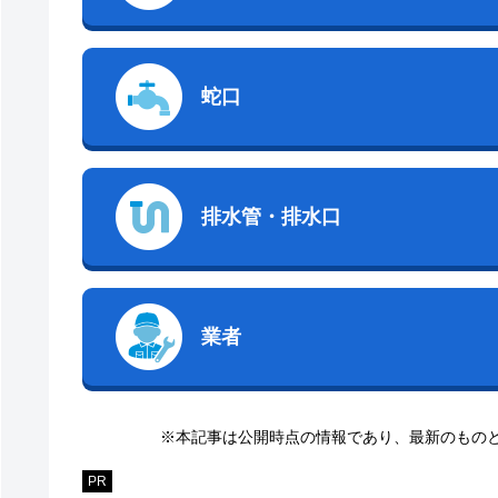
蛇口
排水管・排水口
業者
※本記事は公開時点の情報であり、最新のもの
PR