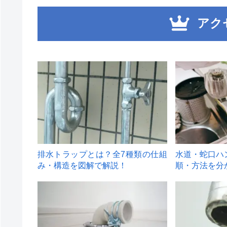
アク
1
2
排水トラップとは？全7種類の仕組
水道・蛇口ハ
み・構造を図解で解説！
順・方法を分
4
5