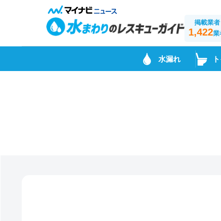
掲載業者
1,422
業
水漏れ
ト