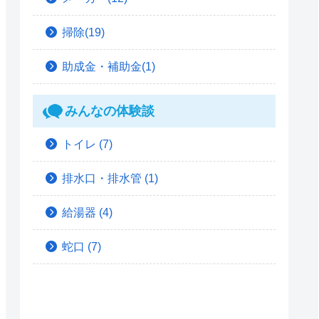
掃除(19)
助成金・補助金(1)
みんなの体験談
トイレ
(7)
排水口・排水管
(1)
給湯器
(4)
蛇口
(7)