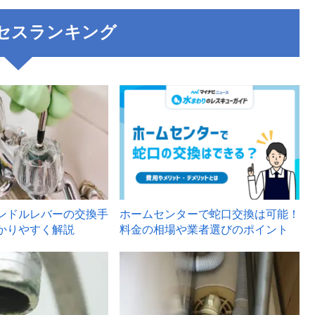
セスランキング
3
ンドルレバーの交換手
ホームセンターで蛇口交換は可能！
かりやすく解説
料金の相場や業者選びのポイント
6