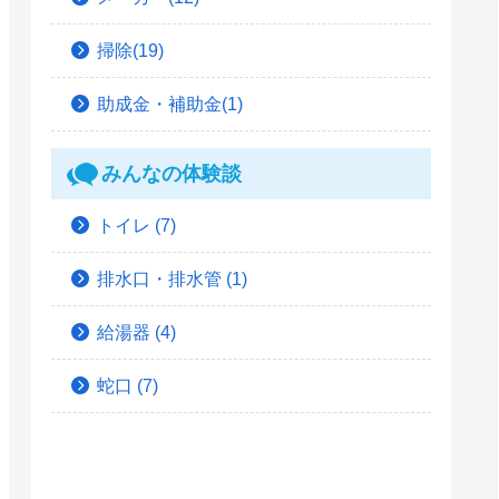
掃除(19)
助成金・補助金(1)
みんなの体験談
トイレ
(7)
排水口・排水管
(1)
給湯器
(4)
蛇口
(7)