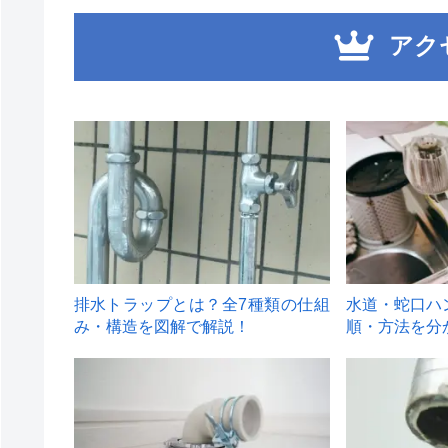
アク
1
2
排水トラップとは？全7種類の仕組
水道・蛇口ハ
み・構造を図解で解説！
順・方法を分
4
5