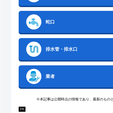
蛇口
排水管・排水口
業者
※本記事は公開時点の情報であり、最新のもの
PR