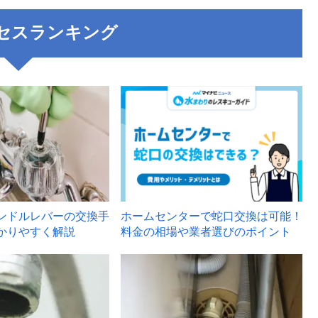
セスランキング
3
ンドルレバーの交換手
ホームセンターで蛇口交換は可能！
かりやすく解説
料金の相場や業者選びのポイント
6