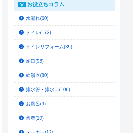
お役立ちコラム
水漏れ(60)
トイレ(172)
トイレリフォーム(39)
蛇口(96)
給湯器(80)
排水管・排水口(106)
お風呂(9)
業者(10)
メーカー(12)