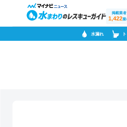
掲載業者
1,422
業
水漏れ
ト