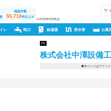
相談件数
55,710
者
件以上
※
※2026年8月時点
イレ
蛇口
給湯器
排水管
お風
PR
株式会社中澤設備工
◆本ページはアフィリ