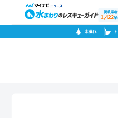
掲載業者
1,422
業
水漏れ
ト