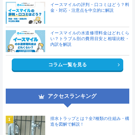
イースマイルの評判・口コミはどう？料
金・対応・注意点を中立的に解説
イースマイルの水道修理料金はどれくら
い？トラブル別の費用目安と相場比較・
内訳を解説
コラム一覧を見る
アクセスランキング
排水トラップとは？全7種類の仕組み・構
1
造を図解で解説！