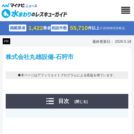
1,422
55,710
掲載業者
業者
相談件数
件以上
※2026年8月時点
PR
最終更新日： 2026.5.18
株式会社丸雄設備-石狩市
◆本ページはアフィリエイトプログラムによる収益を得ています。
目次
[閉じる]