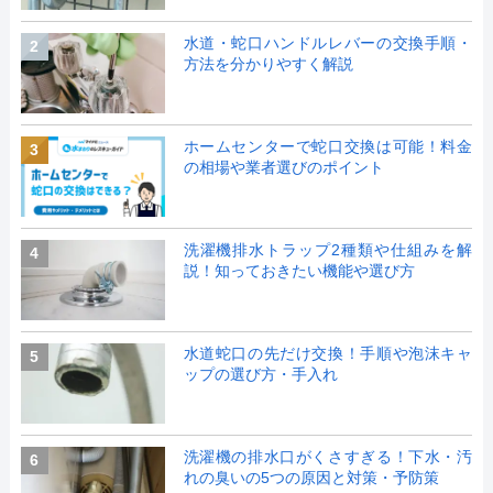
水道・蛇口ハンドルレバーの交換手順・
2
方法を分かりやすく解説
ホームセンターで蛇口交換は可能！料金
3
の相場や業者選びのポイント
洗濯機排水トラップ2種類や仕組みを解
4
説！知っておきたい機能や選び方
水道蛇口の先だけ交換！手順や泡沫キャ
5
ップの選び方・手入れ
洗濯機の排水口がくさすぎる！下水・汚
6
れの臭いの5つの原因と対策・予防策