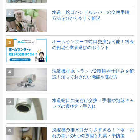
水道・蛇口ハンドルレバーの交換手順・
2
方法を分かりやすく解説
ホームセンターで蛇口交換は可能！料金
3
の相場や業者選びのポイント
洗濯機排水トラップ2種類や仕組みを解
4
説！知っておきたい機能や選び方
水道蛇口の先だけ交換！手順や泡沫キャ
5
ップの選び方・手入れ
洗濯機の排水口がくさすぎる！下水・汚
6
れの臭いの5つの原因と対策・予防策