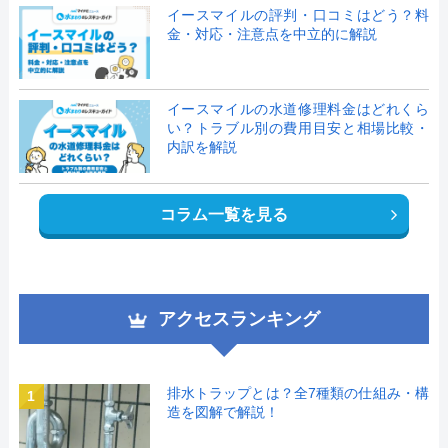
イースマイルの評判・口コミはどう？料
金・対応・注意点を中立的に解説
イースマイルの水道修理料金はどれくら
い？トラブル別の費用目安と相場比較・
内訳を解説
コラム一覧を見る
アクセスランキング
排水トラップとは？全7種類の仕組み・構
1
造を図解で解説！