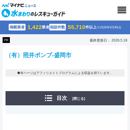
1,422
55,710
掲載業者
業者
相談件数
件以上
※2026年8月時点
PR
最終更新日： 2026.5.18
（有）照井ポンプ-盛岡市
◆本ページはアフィリエイトプログラムによる収益を得ています。
目次
[閉じる]