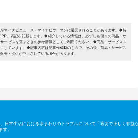
部がマイナビニュース・マイナビウーマンに還元されることがあります。◆特
「PR」表記を記載します。◆紹介している情報は、必ずしも個々の商品・サ
・サービスを選ぶときの参考情報としてご利用ください。◆商品・サービスス
考にしています。◆記事内容は記事作成時のもので、その後、商品・サービス
、販売・提供が中止されている場合があります。
は、日常生活における水まわりのトラブルについて「適切で正しく有益
ます。