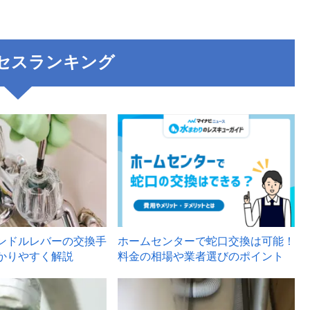
セスランキング
3
ンドルレバーの交換手
ホームセンターで蛇口交換は可能！
かりやすく解説
料金の相場や業者選びのポイント
6