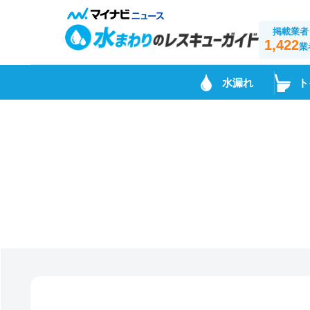
掲載業者
1,422
業
水漏れ
ト