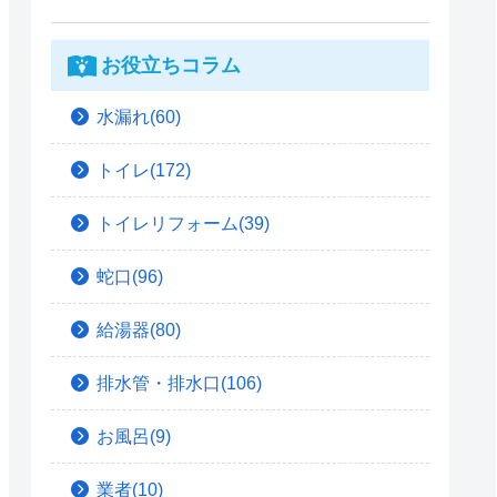
お役立ちコラム
水漏れ(60)
トイレ(172)
トイレリフォーム(39)
蛇口(96)
給湯器(80)
排水管・排水口(106)
お風呂(9)
業者(10)