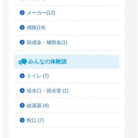
メーカー(12)
掃除(19)
助成金・補助金(1)
みんなの体験談
トイレ
(7)
排水口・排水管
(1)
給湯器
(4)
蛇口
(7)