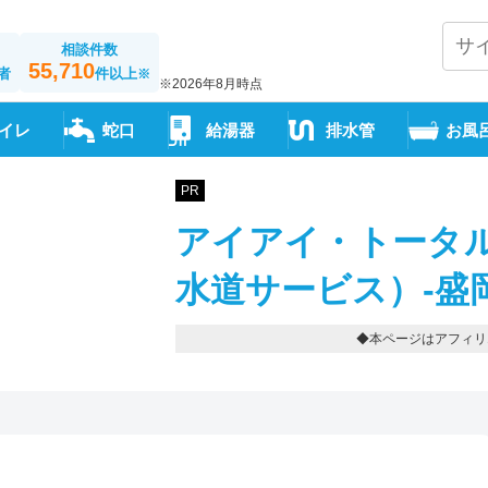
相談件数
55,710
者
件以上
※
※2026年8月時点
イレ
蛇口
給湯器
排水管
お風
PR
アイアイ・トータ
水道サービス）-盛
◆本ページはアフィリ