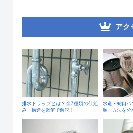
アク
1
2
排水トラップとは？全7種類の仕組
水道・蛇口ハ
み・構造を図解で解説！
順・方法を分
4
5