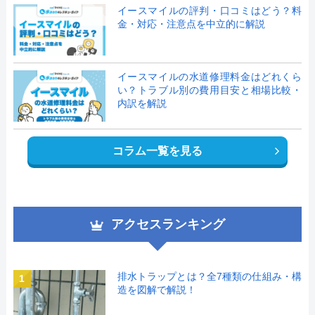
イースマイルの評判・口コミはどう？料
金・対応・注意点を中立的に解説
イースマイルの水道修理料金はどれくら
い？トラブル別の費用目安と相場比較・
内訳を解説
コラム一覧を見る
アクセスランキング
排水トラップとは？全7種類の仕組み・構
1
造を図解で解説！