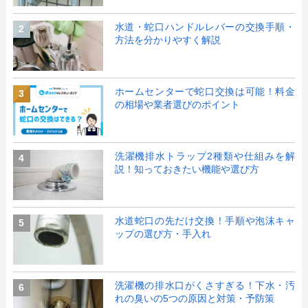
水道・蛇口ハンドルレバーの交換手順・
2
方法を分かりやすく解説
ホームセンターで蛇口交換は可能！料金
3
の相場や業者選びのポイント
洗濯機排水トラップ2種類や仕組みを解
4
説！知っておきたい機能や選び方
水道蛇口の先だけ交換！手順や泡沫キャ
5
ップの選び方・手入れ
洗濯機の排水口がくさすぎる！下水・汚
6
れの臭いの5つの原因と対策・予防策