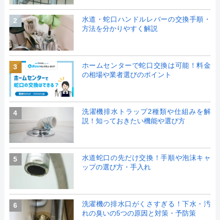
水道・蛇口ハンドルレバーの交換手順・
2
方法を分かりやすく解説
ホームセンターで蛇口交換は可能！料金
3
の相場や業者選びのポイント
洗濯機排水トラップ2種類や仕組みを解
4
説！知っておきたい機能や選び方
水道蛇口の先だけ交換！手順や泡沫キャ
5
ップの選び方・手入れ
洗濯機の排水口がくさすぎる！下水・汚
6
れの臭いの5つの原因と対策・予防策