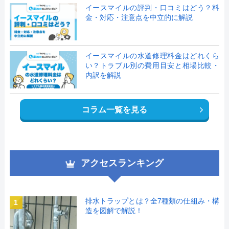
イースマイルの評判・口コミはどう？料
金・対応・注意点を中立的に解説
イースマイルの水道修理料金はどれくら
い？トラブル別の費用目安と相場比較・
内訳を解説
コラム一覧を見る
アクセスランキング
排水トラップとは？全7種類の仕組み・構
1
造を図解で解説！