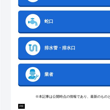
蛇口
排水管・排水口
業者
※本記事は公開時点の情報であり、最新のもの
PR