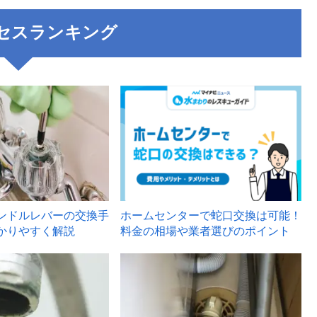
セスランキング
3
ンドルレバーの交換手
ホームセンターで蛇口交換は可能！
かりやすく解説
料金の相場や業者選びのポイント
6