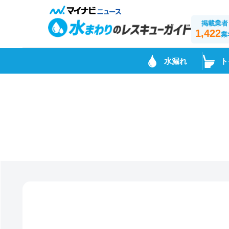
掲載業者
1,422
業
水漏れ
ト