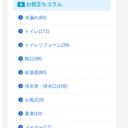
お役立ちコラム
水漏れ(60)
トイレ(172)
トイレリフォーム(39)
蛇口(96)
給湯器(80)
排水管・排水口(106)
お風呂(9)
業者(10)
メーカー(12)