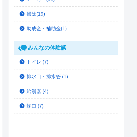
掃除(19)
助成金・補助金(1)
みんなの体験談
トイレ
(7)
排水口・排水管
(1)
給湯器
(4)
蛇口
(7)