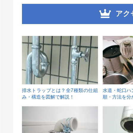
アク
1
2
排水トラップとは？全7種類の仕組
水道・蛇口ハ
み・構造を図解で解説！
順・方法を分
4
5