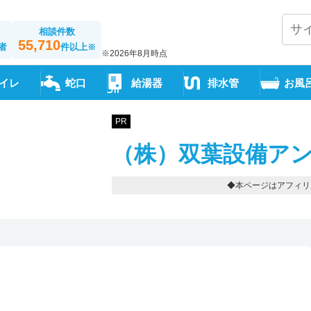
相談件数
55,710
者
件以上
※
※2026年8月時点
イレ
蛇口
給湯器
排水管
お風
PR
（株）双葉設備アン
◆本ページはアフィリ