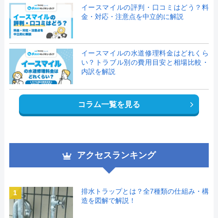
イースマイルの評判・口コミはどう？料
金・対応・注意点を中立的に解説
イースマイルの水道修理料金はどれくら
い？トラブル別の費用目安と相場比較・
内訳を解説
コラム一覧を見る
アクセスランキング
排水トラップとは？全7種類の仕組み・構
1
造を図解で解説！