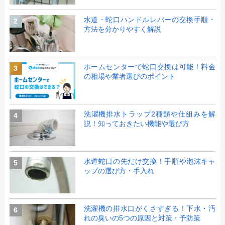
水道・蛇口ハンドルレバーの交換手順・
2
方法を分かりやすく解説
ホームセンターで蛇口交換は可能！料金
3
の相場や業者選びのポイント
洗濯機排水トラップ2種類や仕組みを解
4
説！知っておきたい機能や選び方
水道蛇口の先だけ交換！手順や泡沫キャ
5
ップの選び方・手入れ
洗濯機の排水口がくさすぎる！下水・汚
6
れの臭いの5つの原因と対策・予防策