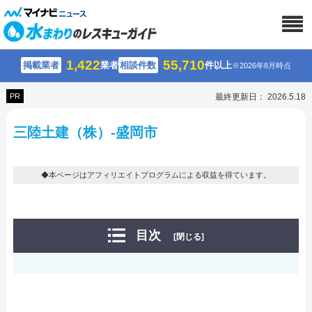
1,422
55,710
掲載業者
業者
相談件数
件以上
※2026年8月時点
PR
最終更新日： 2026.5.18
三陸土建（株）-盛岡市
◆本ページはアフィリエイトプログラムによる収益を得ています。
目次
[閉じる]