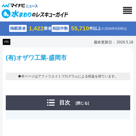
1,422
55,710
掲載業者
業者
相談件数
件以上
※2026年8月時点
PR
最終更新日： 2026.5.18
(有)オザワ工業-盛岡市
◆本ページはアフィリエイトプログラムによる収益を得ています。
目次
[閉じる]