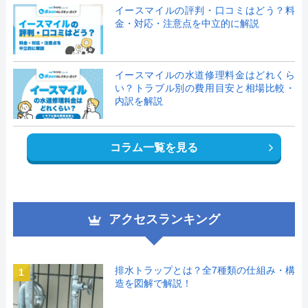
イースマイルの評判・口コミはどう？料
金・対応・注意点を中立的に解説
イースマイルの水道修理料金はどれくら
い？トラブル別の費用目安と相場比較・
内訳を解説
コラム一覧を見る
アクセスランキング
排水トラップとは？全7種類の仕組み・構
1
造を図解で解説！