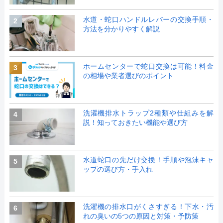
水道・蛇口ハンドルレバーの交換手順・
2
方法を分かりやすく解説
ホームセンターで蛇口交換は可能！料金
3
の相場や業者選びのポイント
洗濯機排水トラップ2種類や仕組みを解
4
説！知っておきたい機能や選び方
水道蛇口の先だけ交換！手順や泡沫キャ
5
ップの選び方・手入れ
洗濯機の排水口がくさすぎる！下水・汚
6
れの臭いの5つの原因と対策・予防策