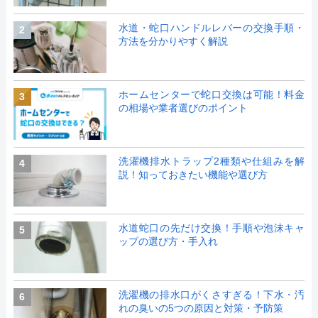
水道・蛇口ハンドルレバーの交換手順・
2
方法を分かりやすく解説
ホームセンターで蛇口交換は可能！料金
3
の相場や業者選びのポイント
洗濯機排水トラップ2種類や仕組みを解
4
説！知っておきたい機能や選び方
水道蛇口の先だけ交換！手順や泡沫キャ
5
ップの選び方・手入れ
洗濯機の排水口がくさすぎる！下水・汚
6
れの臭いの5つの原因と対策・予防策