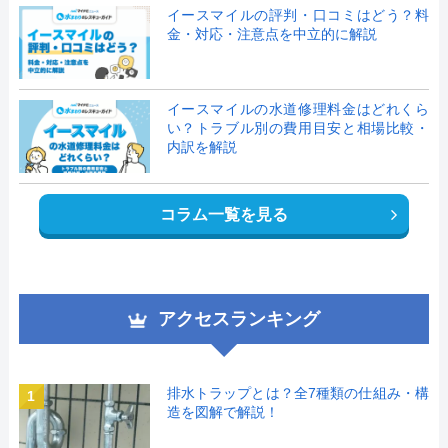
イースマイルの評判・口コミはどう？料
金・対応・注意点を中立的に解説
イースマイルの水道修理料金はどれくら
い？トラブル別の費用目安と相場比較・
内訳を解説
コラム一覧を見る
アクセスランキング
排水トラップとは？全7種類の仕組み・構
1
造を図解で解説！