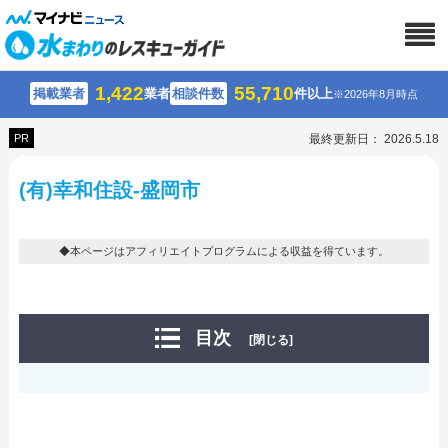
1,422
55,710
掲載業者
業者
相談件数
件以上
※2026年8月時点
PR
最終更新日： 2026.5.18
(有)幸和住設-盛岡市
◆本ページはアフィリエイトプログラムによる収益を得ています。
目次
[閉じる]