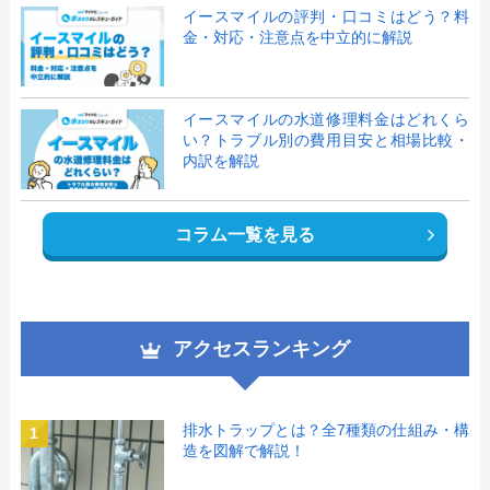
イースマイルの評判・口コミはどう？料
金・対応・注意点を中立的に解説
イースマイルの水道修理料金はどれくら
い？トラブル別の費用目安と相場比較・
内訳を解説
コラム一覧を見る
アクセスランキング
排水トラップとは？全7種類の仕組み・構
1
造を図解で解説！