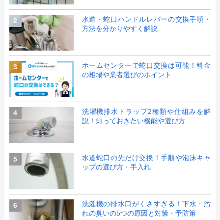
水道・蛇口ハンドルレバーの交換手順・
2
方法を分かりやすく解説
ホームセンターで蛇口交換は可能！料金
3
の相場や業者選びのポイント
洗濯機排水トラップ2種類や仕組みを解
4
説！知っておきたい機能や選び方
水道蛇口の先だけ交換！手順や泡沫キャ
5
ップの選び方・手入れ
洗濯機の排水口がくさすぎる！下水・汚
6
れの臭いの5つの原因と対策・予防策