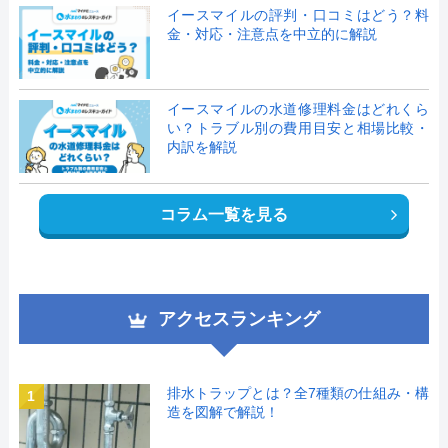
イースマイルの評判・口コミはどう？料
金・対応・注意点を中立的に解説
イースマイルの水道修理料金はどれくら
い？トラブル別の費用目安と相場比較・
内訳を解説
コラム一覧を見る
アクセスランキング
排水トラップとは？全7種類の仕組み・構
1
造を図解で解説！