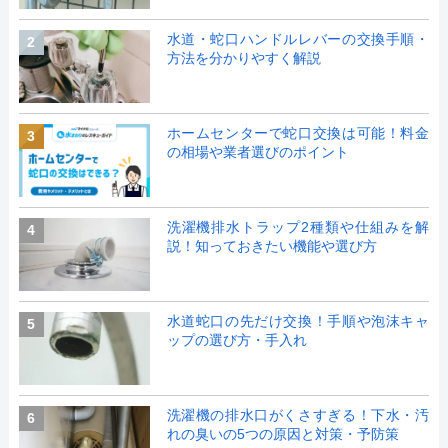
水道・蛇口ハンドルレバーの交換手順・
2
方法を分かりやすく解説
ホームセンターで蛇口交換は可能！料金
3
の相場や業者選びのポイント
洗濯機排水トラップ2種類や仕組みを解
4
説！知っておきたい機能や選び方
水道蛇口の先だけ交換！手順や泡沫キャ
5
ップの選び方・手入れ
洗濯機の排水口がくさすぎる！下水・汚
6
れの臭いの5つの原因と対策・予防策