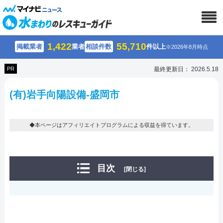
1,422
55,710
掲載業者
業者
相談件数
件以上
※2026年8月時点
PR
最終更新日： 2026.5.18
(有)岩手向陽設備-盛岡市
◆本ページはアフィリエイトプログラムによる収益を得ています。
目次
[閉じる]