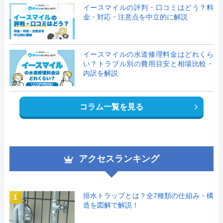
イースマイルの評判・口コミはどう？料
金・対応・注意点を中立的に解説
イースマイルの水道修理料金はどれくら
い？トラブル別の費用目安と相場比較・
内訳を解説
コラム一覧を見る
アクセスランキング
排水トラップとは？全7種類の仕組み・構
1
造を図解で解説！