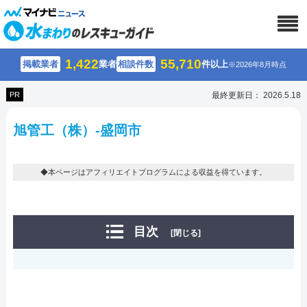
1,422
55,710
掲載業者
業者
相談件数
件以上
※2026年8月時点
PR
最終更新日： 2026.5.18
旭管工（株）-盛岡市
◆本ページはアフィリエイトプログラムによる収益を得ています。
目次
[閉じる]