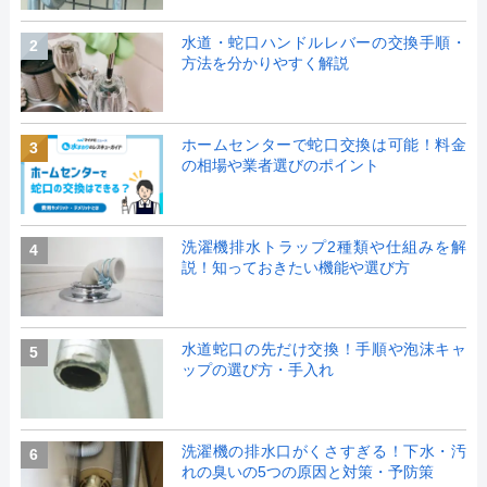
水道・蛇口ハンドルレバーの交換手順・
2
方法を分かりやすく解説
ホームセンターで蛇口交換は可能！料金
3
の相場や業者選びのポイント
洗濯機排水トラップ2種類や仕組みを解
4
説！知っておきたい機能や選び方
水道蛇口の先だけ交換！手順や泡沫キャ
5
ップの選び方・手入れ
洗濯機の排水口がくさすぎる！下水・汚
6
れの臭いの5つの原因と対策・予防策