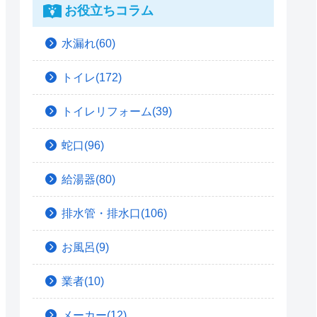
お役立ちコラム
水漏れ(60)
トイレ(172)
トイレリフォーム(39)
蛇口(96)
給湯器(80)
排水管・排水口(106)
お風呂(9)
業者(10)
メーカー(12)