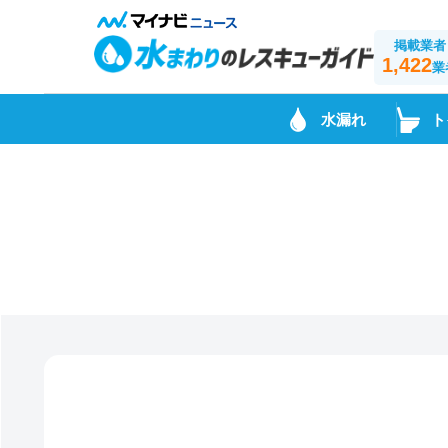
掲載業者
1,422
業
水漏れ
ト