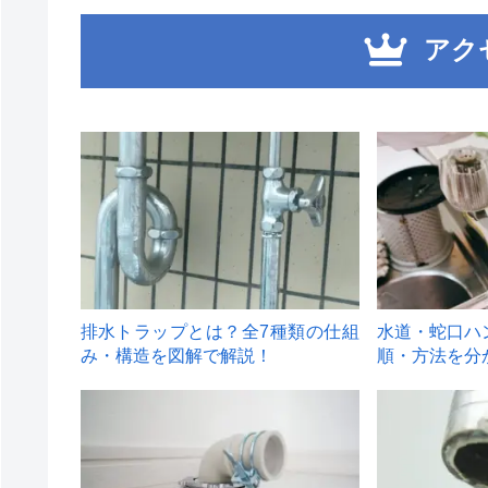
アク
1
2
排水トラップとは？全7種類の仕組
水道・蛇口ハ
み・構造を図解で解説！
順・方法を分
4
5