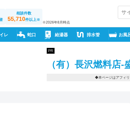
相談件数
55,710
者
件以上
※
※2026年8月時点
イレ
蛇口
給湯器
排水管
お風
PR
（有）長沢燃料店-
◆本ページはアフィリ