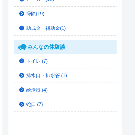
掃除(19)
助成金・補助金(1)
みんなの体験談
トイレ
(7)
排水口・排水管
(1)
給湯器
(4)
蛇口
(7)