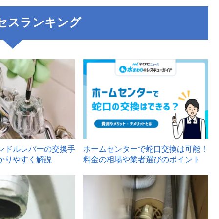
セスランキング
3
ンドルレバーの交換手
ホームセンターで蛇口交換は可能！
かりやすく解説
料金の相場や業者選びのポイント
6