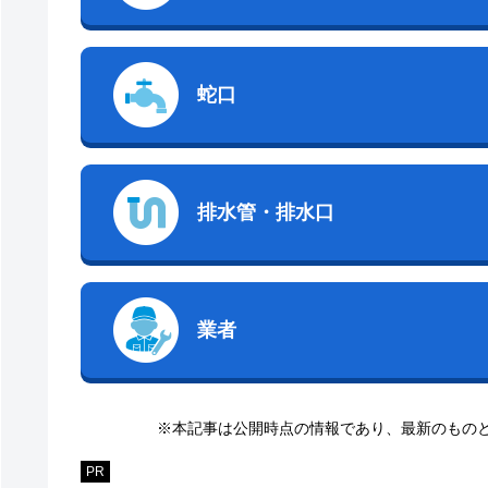
蛇口
排水管・排水口
業者
※本記事は公開時点の情報であり、最新のもの
PR