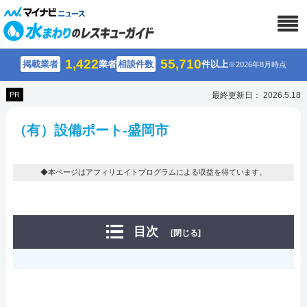
1,422
55,710
掲載業者
業者
相談件数
件以上
※2026年8月時点
PR
最終更新日： 2026.5.18
（有）設備ポート-盛岡市
◆本ページはアフィリエイトプログラムによる収益を得ています。
目次
[閉じる]