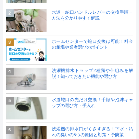
水道・蛇口ハンドルレバーの交換手順・
2
方法を分かりやすく解説
ホームセンターで蛇口交換は可能！料金
3
の相場や業者選びのポイント
洗濯機排水トラップ2種類や仕組みを解
4
説！知っておきたい機能や選び方
水道蛇口の先だけ交換！手順や泡沫キャ
5
ップの選び方・手入れ
洗濯機の排水口がくさすぎる！下水・汚
6
れの臭いの5つの原因と対策・予防策