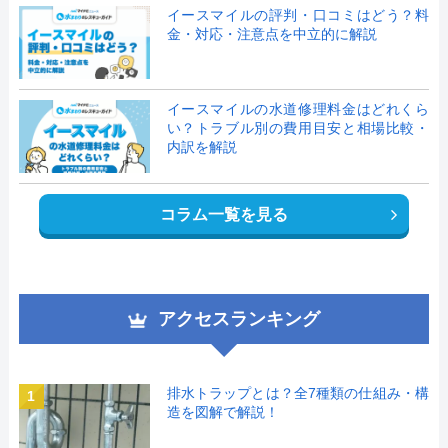
イースマイルの評判・口コミはどう？料
金・対応・注意点を中立的に解説
イースマイルの水道修理料金はどれくら
い？トラブル別の費用目安と相場比較・
内訳を解説
コラム一覧を見る
アクセスランキング
排水トラップとは？全7種類の仕組み・構
1
造を図解で解説！