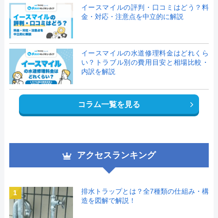
イースマイルの評判・口コミはどう？料
金・対応・注意点を中立的に解説
イースマイルの水道修理料金はどれくら
い？トラブル別の費用目安と相場比較・
内訳を解説
コラム一覧を見る
アクセスランキング
排水トラップとは？全7種類の仕組み・構
1
造を図解で解説！