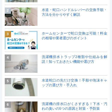
水道・蛇口ハンドルレバーの交換手順・
2
方法を分かりやすく解説
ホームセンターで蛇口交換は可能！料金
3
の相場や業者選びのポイント
洗濯機排水トラップ2種類や仕組みを解
4
説！知っておきたい機能や選び方
水道蛇口の先だけ交換！手順や泡沫キャ
5
ップの選び方・手入れ
洗濯機の排水口がくさすぎる！下水・汚
6
れの臭いの5つの原因と対策・予防策