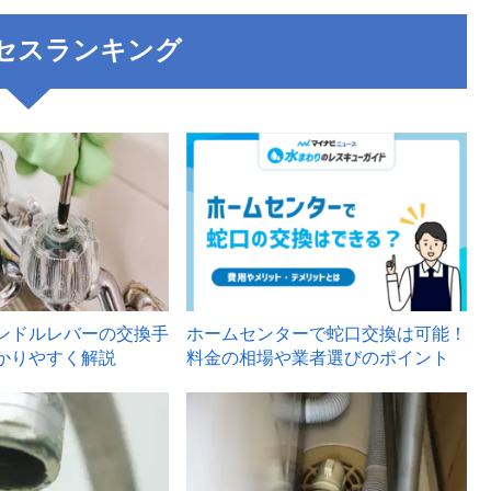
セスランキング
3
ンドルレバーの交換手
ホームセンターで蛇口交換は可能！
かりやすく解説
料金の相場や業者選びのポイント
6