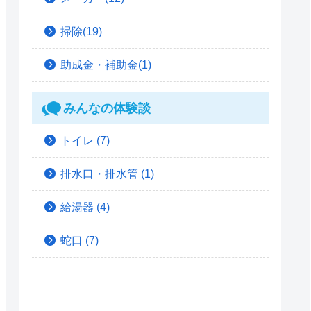
掃除(19)
助成金・補助金(1)
みんなの体験談
トイレ
(7)
排水口・排水管
(1)
給湯器
(4)
蛇口
(7)