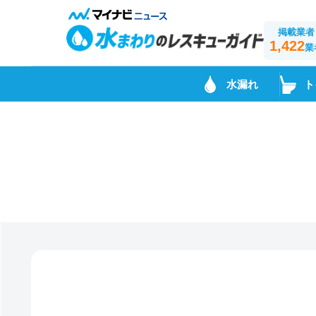
掲載業者
1,422
業
水漏れ
ト