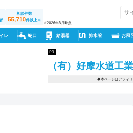
相談件数
55,710
者
件以上
※
※2026年8月時点
イレ
蛇口
給湯器
排水管
お風
PR
（有）好摩水道工業
◆本ページはアフィリ