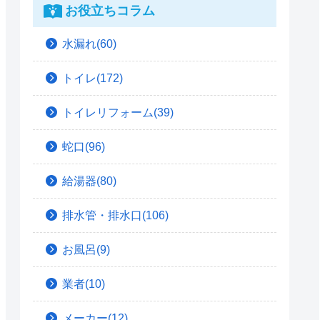
お役立ちコラム
水漏れ(60)
トイレ(172)
トイレリフォーム(39)
蛇口(96)
給湯器(80)
排水管・排水口(106)
お風呂(9)
業者(10)
メーカー(12)