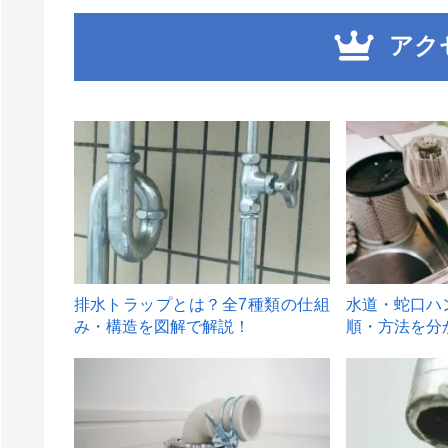
アク
1
2
排水トラップとは？全7種類の仕組
水道・蛇口ハ
み・構造を図解で解説！
順・方法を分
4
5