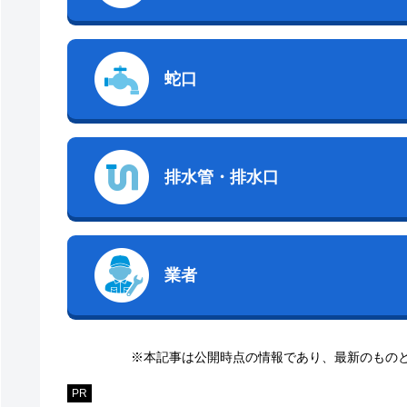
蛇口
排水管・排水口
業者
※本記事は公開時点の情報であり、最新のもの
PR