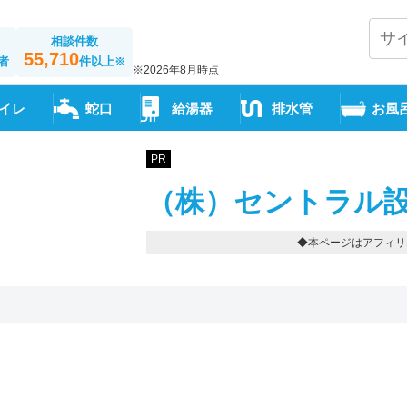
相談件数
55,710
者
件以上
※
※2026年8月時点
イレ
蛇口
給湯器
排水管
お風
PR
（株）セントラル設
◆本ページはアフィリ