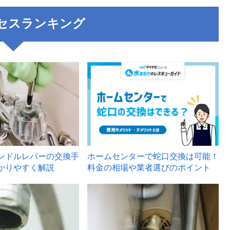
セスランキング
3
ンドルレバーの交換手
ホームセンターで蛇口交換は可能！
かりやすく解説
料金の相場や業者選びのポイント
6