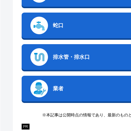
蛇口
排水管・排水口
業者
※本記事は公開時点の情報であり、最新のもの
PR