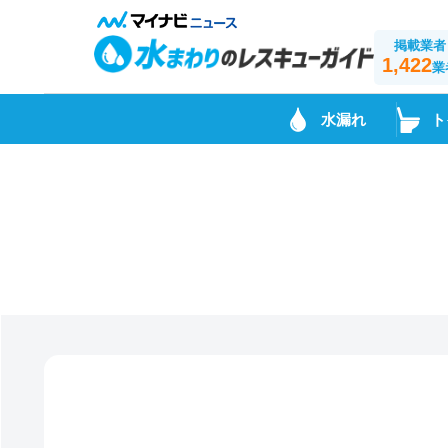
掲載業者
1,422
業
水漏れ
ト