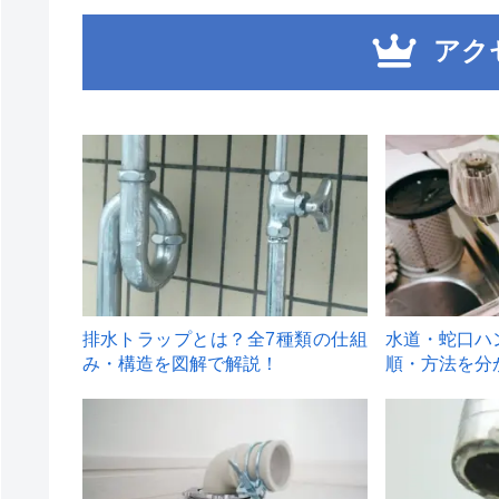
アク
1
2
排水トラップとは？全7種類の仕組
水道・蛇口ハ
み・構造を図解で解説！
順・方法を分
4
5