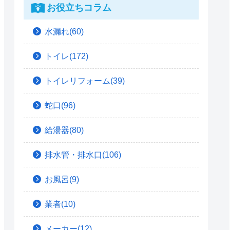
お役立ちコラム
水漏れ(60)
トイレ(172)
トイレリフォーム(39)
蛇口(96)
給湯器(80)
排水管・排水口(106)
お風呂(9)
業者(10)
メーカー(12)