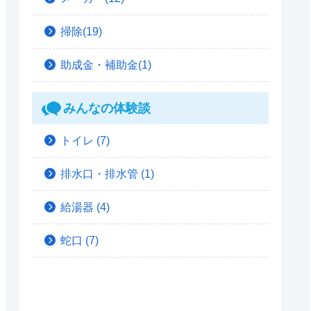
掃除(19)
助成金・補助金(1)
みんなの体験談
トイレ
(7)
排水口・排水管
(1)
給湯器
(4)
蛇口
(7)