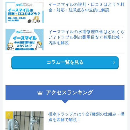
イースマイルの評判・口コミはどう？料
金・対応・注意点を中立的に解説
イースマイルの水道修理料金はどれくら
い？トラブル別の費用目安と相場比較・
内訳を解説
コラム一覧を見る
アクセスランキング
排水トラップとは？全7種類の仕組み・構
1
造を図解で解説！