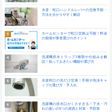
水道・蛇口ハンドルレバーの交換手順・
2
方法を分かりやすく解説
ホームセンターで蛇口交換は可能！料金
3
の相場や業者選びのポイント
洗濯機排水トラップ2種類や仕組みを解
4
説！知っておきたい機能や選び方
水道蛇口の先だけ交換！手順や泡沫キャ
5
ップの選び方・手入れ
洗濯機の排水口がくさすぎる！下水・汚
6
れの臭いの5つの原因と対策・予防策