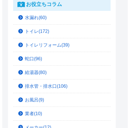
お役立ちコラム
水漏れ(60)
トイレ(172)
トイレリフォーム(39)
蛇口(96)
給湯器(80)
排水管・排水口(106)
お風呂(9)
業者(10)
メーカー(12)