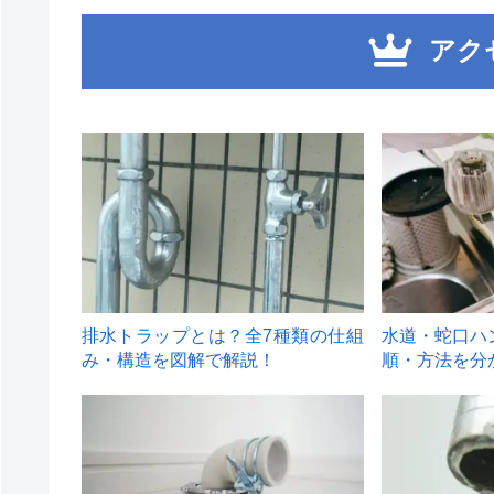
アク
1
2
排水トラップとは？全7種類の仕組
水道・蛇口ハ
み・構造を図解で解説！
順・方法を分
4
5