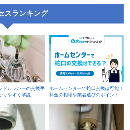
セスランキング
3
ンドルレバーの交換手
ホームセンターで蛇口交換は可能！
かりやすく解説
料金の相場や業者選びのポイント
6