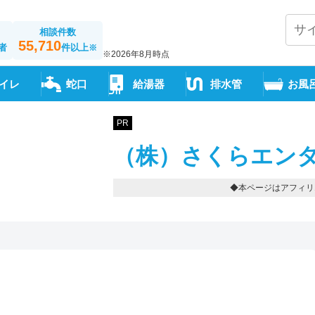
相談件数
55,710
者
件以上
※
※2026年8月時点
イレ
蛇口
給湯器
排水管
お風
PR
（株）さくらエンタ
◆本ページはアフィリ