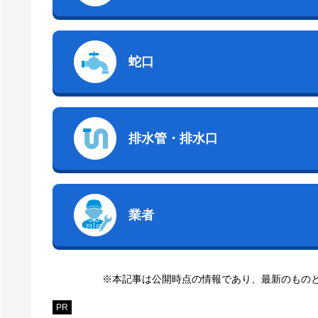
蛇口
排水管・排水口
業者
※本記事は公開時点の情報であり、最新のもの
PR