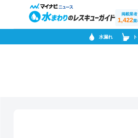
掲載業者
1,422
業
水漏れ
ト