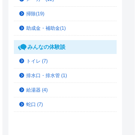
掃除(19)
助成金・補助金(1)
みんなの体験談
トイレ
(7)
排水口・排水管
(1)
給湯器
(4)
蛇口
(7)