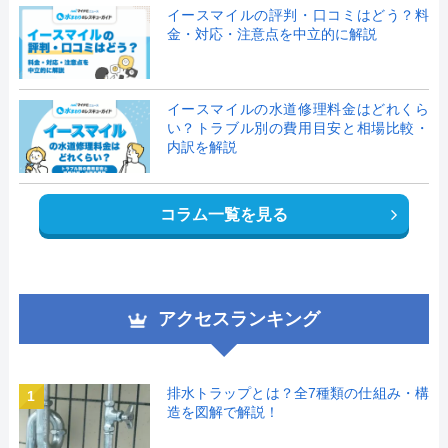
イースマイルの評判・口コミはどう？料
金・対応・注意点を中立的に解説
イースマイルの水道修理料金はどれくら
い？トラブル別の費用目安と相場比較・
内訳を解説
コラム一覧を見る
アクセスランキング
排水トラップとは？全7種類の仕組み・構
1
造を図解で解説！