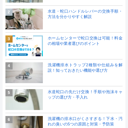
水道・蛇口ハンドルレバーの交換手順・
2
方法を分かりやすく解説
ホームセンターで蛇口交換は可能！料金
3
の相場や業者選びのポイント
洗濯機排水トラップ2種類や仕組みを解
4
説！知っておきたい機能や選び方
水道蛇口の先だけ交換！手順や泡沫キャ
5
ップの選び方・手入れ
洗濯機の排水口がくさすぎる！下水・汚
6
れの臭いの5つの原因と対策・予防策