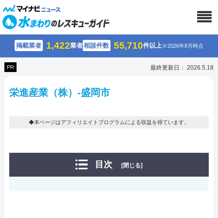
1,422
55,710
掲載業者
業者
相談件数
件以上
※2026年8月時点
PR
最終更新日： 2026.5.18
栄進産業（株）-盛岡市
◆本ページはアフィリエイトプログラムによる収益を得ています。
目次
[閉じる]